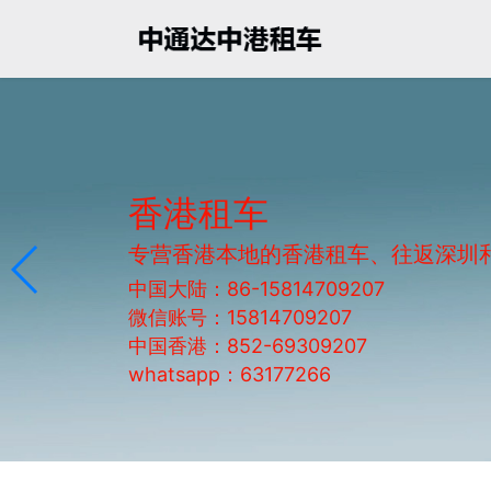
香港租车
专营香港本地的香港租车、往返深圳
中国大陆：86-15814709207
微信账号：15814709207
中国香港：852-69309207
whatsapp：63177266