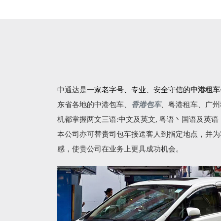
中通达是
一家老字号、专业、安全守信的
中港租车
东省各地的
中港包车
、
香港包车
、
粤港租车
、广州
机都掌握两文三语:中文及英文, 粤语丶国语及英
本公司亦可替贵司包车接送客人到指定地点，并为
感，使贵公司在业务上更具成功机会。