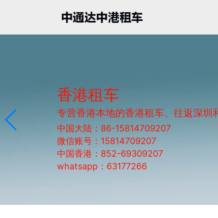
香港租车
专营香港本地的香港租车、往返深圳
中国大陆：86-15814709207
微信账号：15814709207
中国香港：852-69309207
whatsapp：63177266