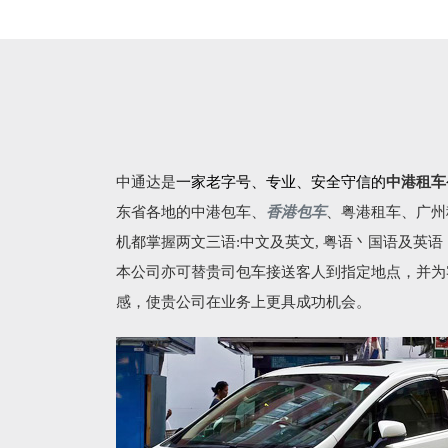
中通达是
一家老字号、专业、安全守信的
中港租车
东省各地的
中港包车
、
香港包车
、
粤港租车
、广州
机都掌握两文三语:中文及英文, 粤语丶国语及英
本公司亦可替贵司包车接送客人到指定地点，并为
感，使贵公司在业务上更具成功机会。