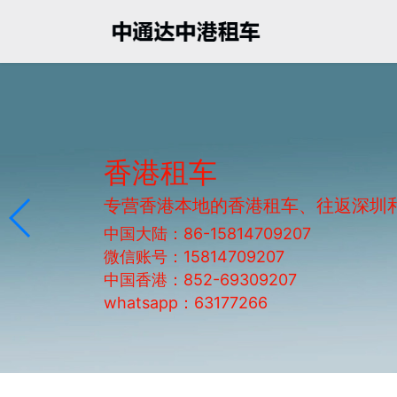
香港租车
专营香港本地的香港租车、往返深圳
中国大陆：86-15814709207
微信账号：15814709207
中国香港：852-69309207
whatsapp：63177266