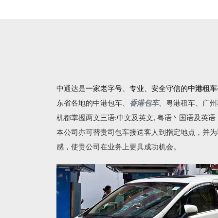
中通达是
一家老字号、专业、安全守信的
中港租车
东省各地的
中港包车
、
香港包车
、
粤港租车
、广州
机都掌握两文三语:中文及英文, 粤语丶国语及英
本公司亦可替贵司包车接送客人到指定地点，并为
感，使贵公司在业务上更具成功机会。