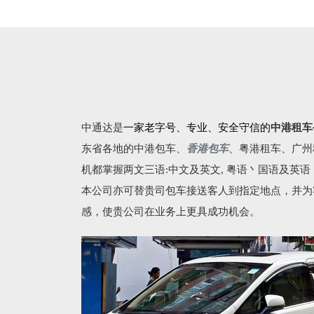
中通达是
一家老字号、专业、安全守信的
中港租车
东省各地的
中港包车
、
香港包车
、
粤港租车
、广州
机都掌握两文三语:中文及英文, 粤语丶国语及英
本公司亦可替贵司包车接送客人到指定地点，并为
感，使贵公司在业务上更具成功机会。