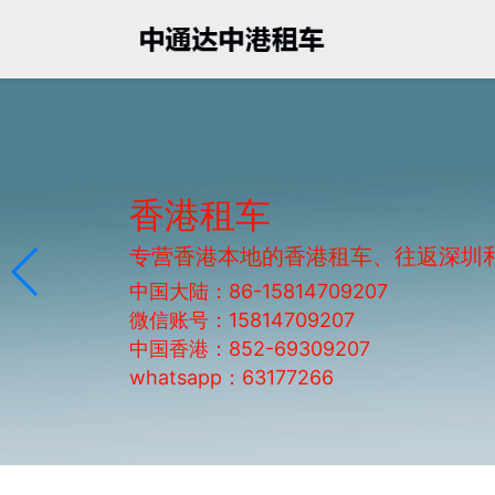
香港租车
专营香港本地的香港租车、往返深圳
中国大陆：86-15814709207
微信账号：15814709207
中国香港：852-69309207
whatsapp：63177266