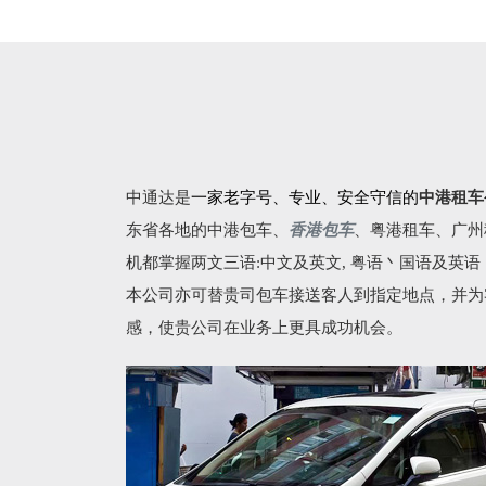
中通达是
一家老字号、专业、安全守信的
中港租车
东省各地的
中港包车
、
香港包车
、
粤港租车
、广州
机都掌握两文三语:中文及英文, 粤语丶国语及英
本公司亦可替贵司包车接送客人到指定地点，并为
感，使贵公司在业务上更具成功机会。