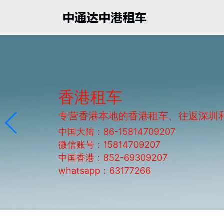
香港租车
专营香港本地的香港租车、往返深圳
中国大陆：86-15814709207
微信账号：15814709207
中国香港：852-69309207
whatsapp：63177266