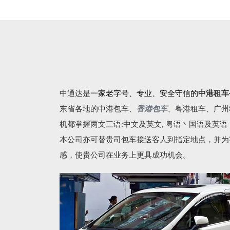
中通达是
一家老字号、专业、安全守信的
中港租车
东省各地的
中港包车
、
香港包车
、
粤港租车
、广州
机都掌握两文三语:中文及英文, 粤语丶国语及英
本公司亦可替贵司包车接送客人到指定地点，并为
感，使贵公司在业务上更具成功机会。