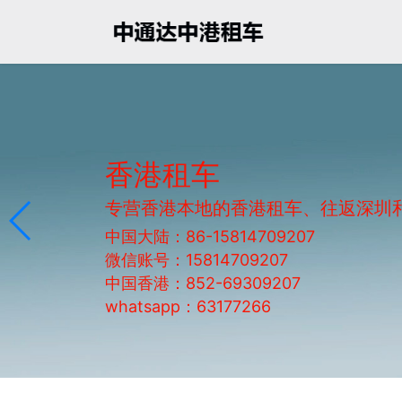
香港租车
专营香港本地的香港租车、往返深圳
中国大陆：86-15814709207
微信账号：15814709207
中国香港：852-69309207
whatsapp：63177266