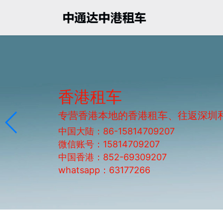
香港租车
专营香港本地的香港租车、往返深圳
中国大陆：86-15814709207
微信账号：15814709207
中国香港：852-69309207
whatsapp：63177266