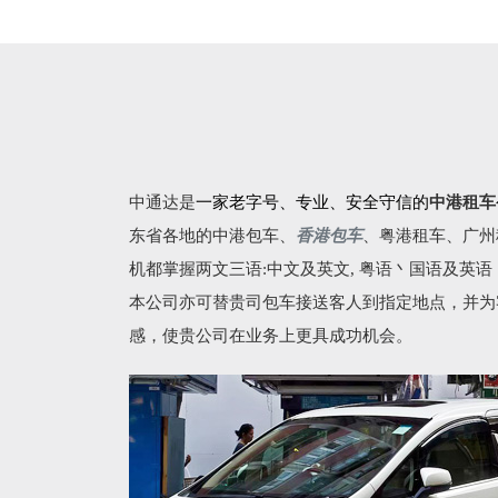
中通达是
一家老字号、专业、安全守信的
中港租车
东省各地的
中港包车
、
香港包车
、
粤港租车
、广州
机都掌握两文三语:中文及英文, 粤语丶国语及英
本公司亦可替贵司包车接送客人到指定地点，并为
感，使贵公司在业务上更具成功机会。