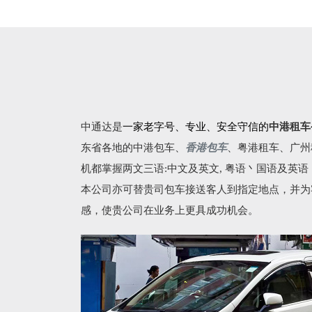
中通达是
一家老字号、专业、安全守信的
中港租车
东省各地的
中港包车
、
香港包车
、
粤港租车
、广州
机都掌握两文三语:中文及英文, 粤语丶国语及英
本公司亦可替贵司包车接送客人到指定地点，并为
感，使贵公司在业务上更具成功机会。