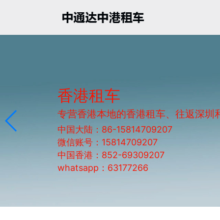
香港租车
专营香港本地的香港租车、往返深圳
中国大陆：86-15814709207
微信账号：15814709207
中国香港：852-69309207
whatsapp：63177266